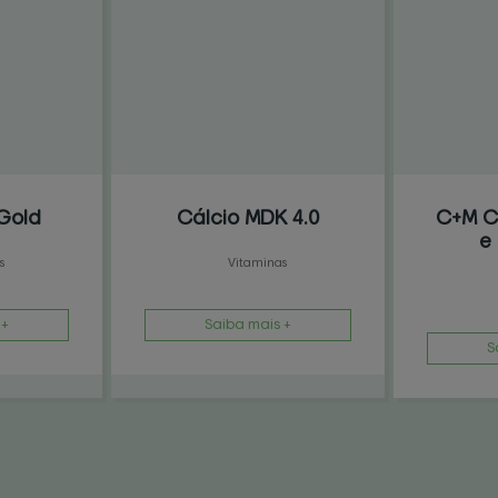
Gold
Cálcio MDK 4.0
C+M C
e
s
Vitaminas
 +
Saiba mais +
S