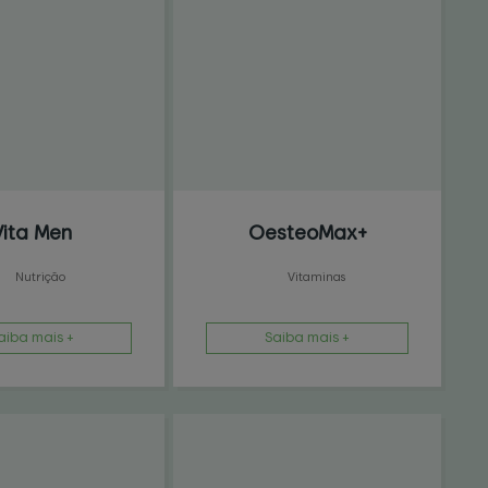
Vita Men
OesteoMax+
Nutrição
Vitaminas
aiba mais +
Saiba mais +