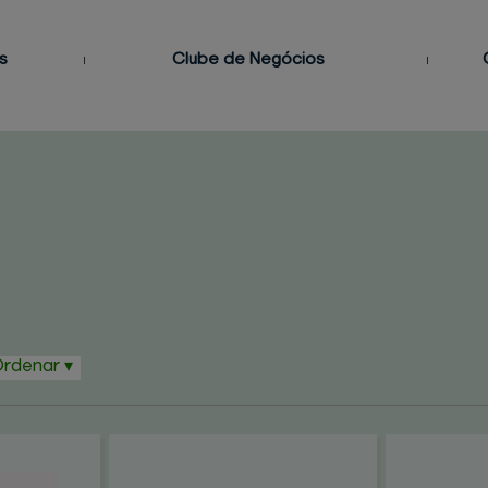
s
Clube de Negócios
Seja um consultor
Como Ingressar
MENTO
cos
ento
o
s
rdenar ▾