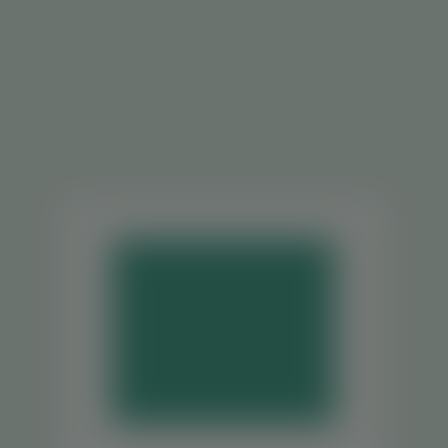
Veja 
tam