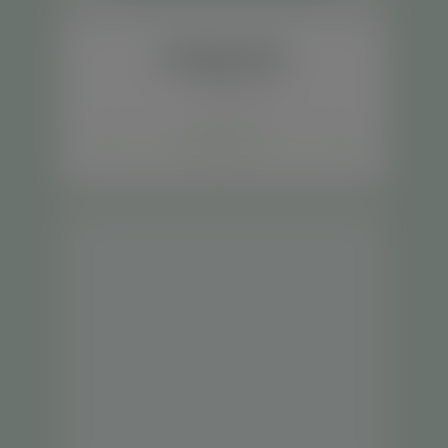
Kit Singular Slim
Emagrecimento
Saiba mais +