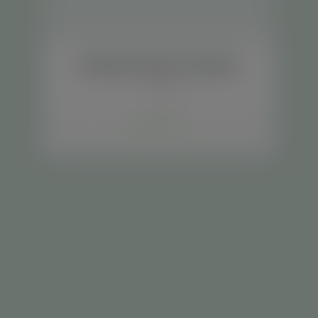
Sabonete Líquido Ozonizado
Cosméticos
Saiba mais +