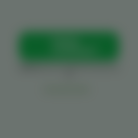
Vamos
conversar?
Horários:
Seg. a sex., das 8h às 12h e das 13h às
18h
Outras vias de contato