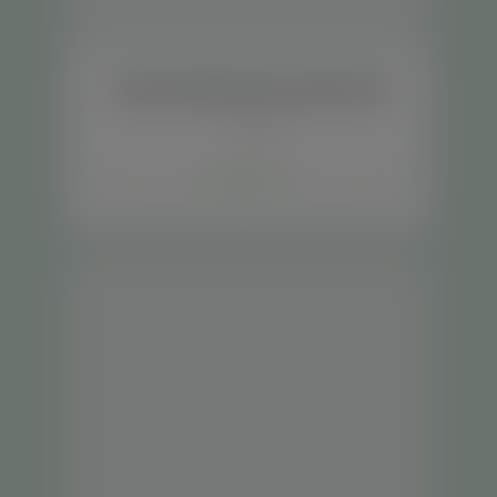
Creme Hidratante de Uréia 10%
Cosméticos
Saiba mais +