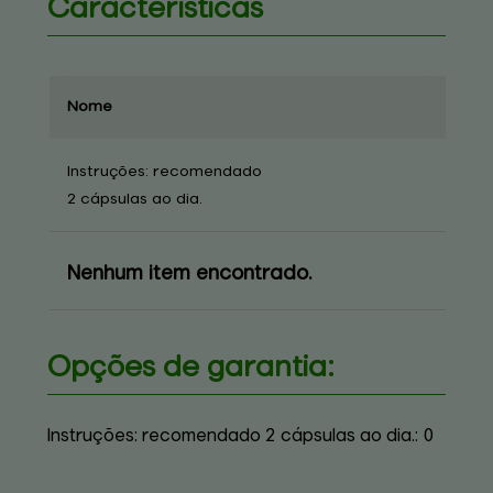
Características
Nome
De
Instruções: recomendado
In
2 cápsulas ao dia.
2 c
Nenhum item encontrado.
Opções de garantia:
Instruções: recomendado 2 cápsulas ao dia.:
0